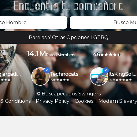
Encuentra tu compañero
co Hombre
Busco Mu
Parejas Y Otras Opciones LGTBQ
14.1M
4.6
Rated Members
Luigiarcadip994
Technocats
ItsKingSolomon
5
4.8
© Buscapecados Swingers
& Conditions
Privacy Policy
Cookies
Modern Slavery