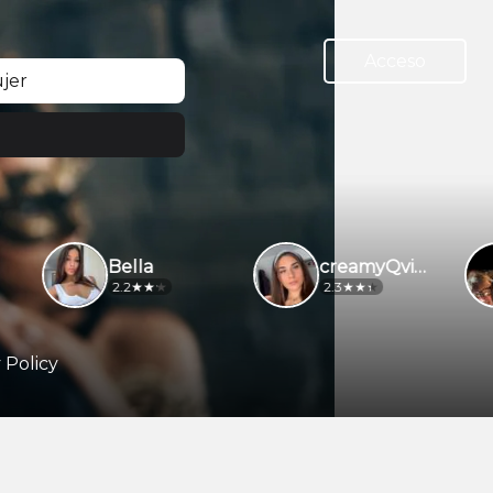
Acceso
jer
Bella
creamyQvibes
2.2
2.3
 Policy