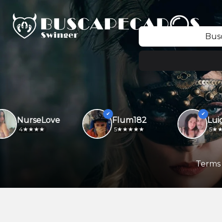
Bus
NurseLove
Flum182
4
5
5
Terms 