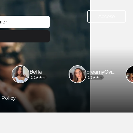
Acceso
jer
Bella
creamyQvibes
2.2
2.3
 Policy