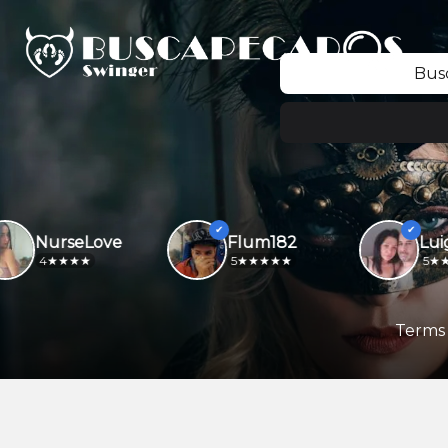
Bus
NurseLove
Flum182
4
5
5
Terms 