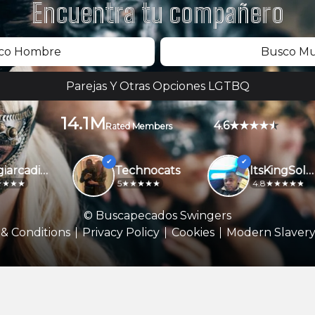
Encuentra tu compañero
co Hombre
Busco Mu
Parejas Y Otras Opciones LGTBQ
14.1M
4.6
Rated Members
Luigiarcadip994
Technocats
ItsKingSolomon
5
4.8
© Buscapecados Swingers
& Conditions
Privacy Policy
Cookies
Modern Slavery