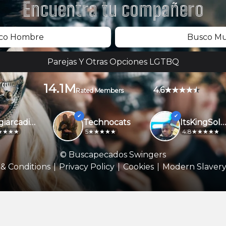
Encuentra tu compañero
co Hombre
Busco Mu
Parejas Y Otras Opciones LGTBQ
14.1M
4.6
Rated Members
Luigiarcadip994
Technocats
ItsKingSolomon
5
4.8
© Buscapecados Swingers
& Conditions
Privacy Policy
Cookies
Modern Slavery