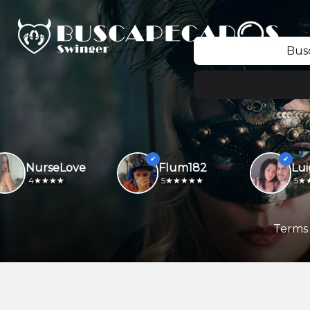
Bus
NurseLove
Flum182
4
5
5
Terms 