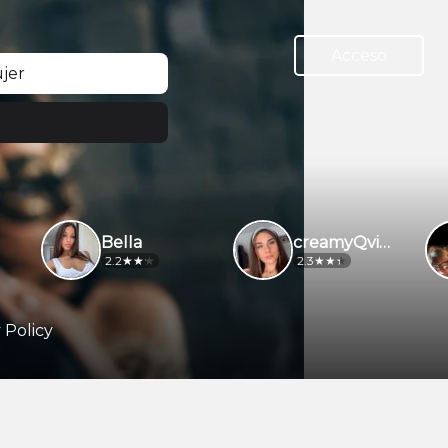
Acceso
jer
Bella
creamyQvibes
2.2
2.3
 Policy