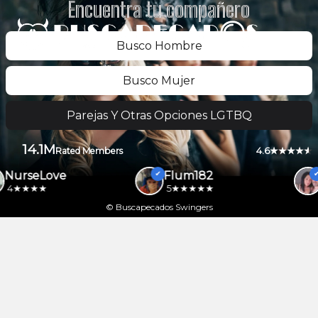
Encuentra tu compañero
Busco Hombre
Busco Mujer
Parejas Y Otras Opciones LGTBQ
14.1M
4.6
Rated Members
NurseLove
Flum182
4
5
© Buscapecados Swingers